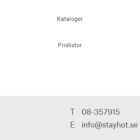
Kataloger
Prislistor
T
08-357915
E
info@stayhot.se