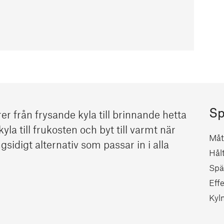
Sp
r från frysande kyla till brinnande hetta
la till frukosten och byt till varmt när
Måt
idigt alternativ som passar in i alla
Hål
Spä
Effe
Kyl