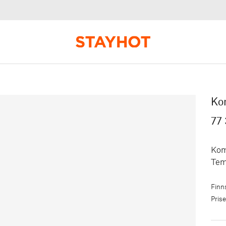
Ko
77
Kom
Temp
Finns
Pris