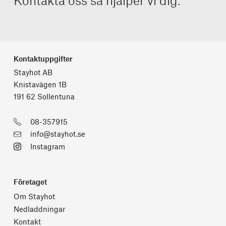
Kontakta oss så hjälper vi dig.
Kontaktuppgifter
Stayhot AB
Knistavägen 1B
191 62 Sollentuna
08-357915
info@stayhot.se
Instagram
Företaget
Om Stayhot
Nedladdningar
Kontakt