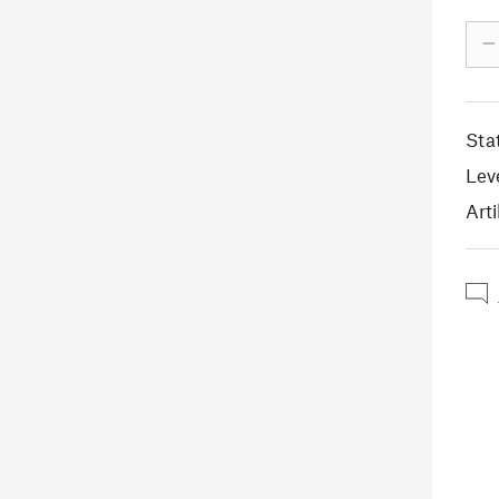
–
Sta
Lev
Arti