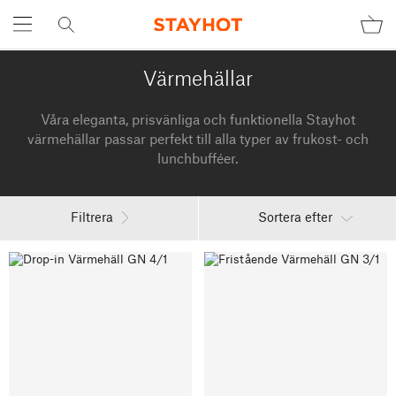
Värmehällar
Våra eleganta, prisvänliga och funktionella Stayhot
värmehällar passar perfekt till alla typer av frukost- och
lunchbufféer.
Filtrera
Sortera efter