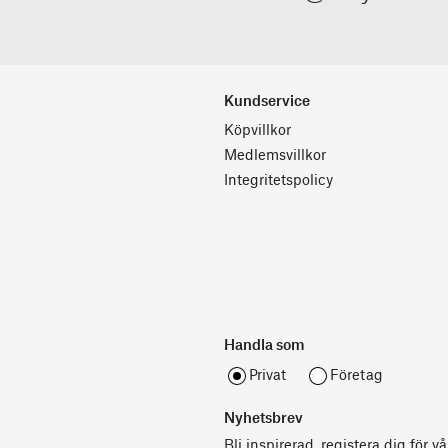
Kundservice
Köpvillkor
Medlemsvillkor
Integritetspolicy
Handla som
Privat
Företag
Nyhetsbrev
Bli inspirerad, registera dig för v