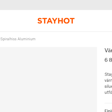
piralhiss Aluminium
Vä
6 
Sta
vär
silu
utf
Fin