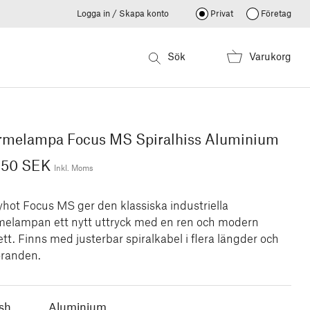
Logga in / Skapa konto
Privat
Företag
Sök
Varukorg
rmelampa Focus MS Spiralhiss Aluminium
850 SEK
Inkl. Moms
yhot Focus MS ger den klassiska industriella
melampan ett nytt uttryck med en ren och modern
ett. Finns med justerbar spiralkabel i flera längder och
öranden.
ish
Aluminium