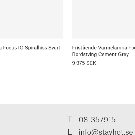
Focus IO Spiralhiss Svart
Fristående Värmelampa Fo
Bordstving Cement Grey
9 975 SEK
T
08-357915
E
info@stayhot.se