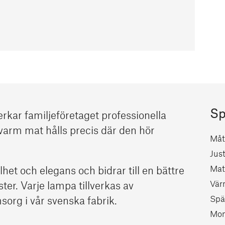
Sp
erkar familjeföretaget professionella
varm mat hålls precis där den hör
Måt
Jus
Mate
et och elegans och bidrar till en bättre
Vär
er. Varje lampa tillverkas av
Spä
org i vår svenska fabrik.
Mon