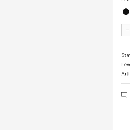
–
Sta
Lev
Arti